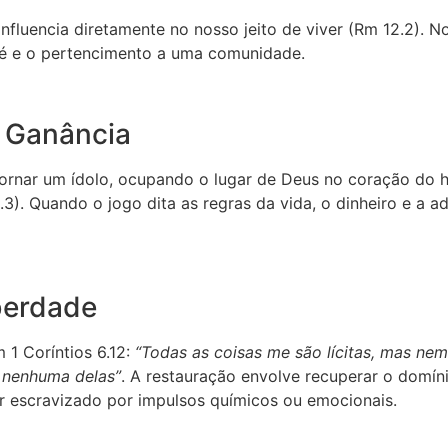
influencia diretamente no nosso jeito de viver (Rm 12.2). 
a fé e o pertencimento a uma comunidade.
da Ganância
 tornar um ídolo, ocupando o lugar de Deus no coração do
3). Quando o jogo dita as regras da vida, o dinheiro e a 
iberdade
 1 Coríntios 6.12:
“Todas as coisas me são lícitas, mas ne
r nenhuma delas”
. A restauração envolve recuperar o domín
er escravizado por impulsos químicos ou emocionais.