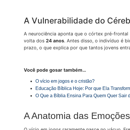
A Vulnerabilidade do Cére
A neurociência aponta que o córtex pré-frontal
volta dos
24 anos
. Antes disso, o indivíduo é
prazo, o que explica por que tantos jovens en
Você pode gosar também…
O vício em jogos e o cristão?
Educação Bíblica Hoje: Por que Ela Transfor
O Que a Bíblia Ensina Para Quem Quer Sair
A Anatomia das Emoções:
O vício em jogos raramente nasce no vácuo. Fre