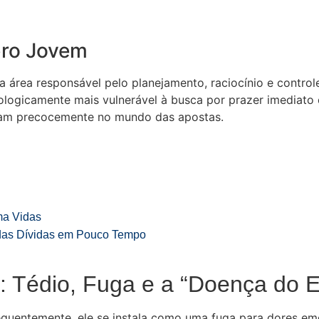
bro Jovem
 a área responsável pelo planejamento, raciocínio e contr
 biologicamente mais vulnerável à busca por prazer imedia
tram precocemente no mundo das apostas.
ma Vidas
 das Dívidas em Pouco Tempo
 Tédio, Fuga e a “Doença do 
quentemente, ele se instala como uma fuga para dores emo