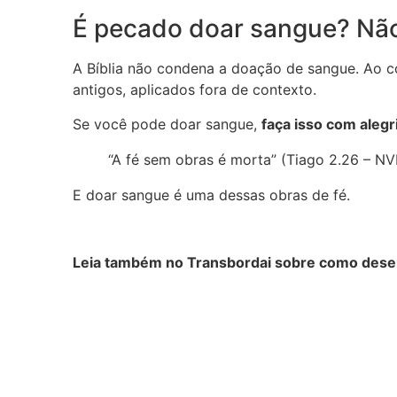
É pecado doar sangue? Não.
A Bíblia não condena a doação de sangue. Ao c
antigos, aplicados fora de contexto.
Se você pode doar sangue,
faça isso com alegr
“A fé sem obras é morta” (Tiago 2.26 – NVI
E doar sangue é uma dessas obras de fé.
Leia também no Transbordai sobre como des
Vencendo a
S
Ansiedade com
t
Fé
S