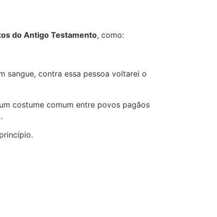
tos do Antigo Testamento
, como:
m sangue, contra essa pessoa voltarei o
 um costume comum entre povos pagãos
.
rincípio.