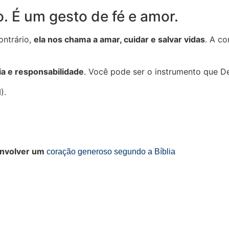
 É um gesto de fé e amor.
ontrário,
ela nos chama a amar, cuidar e salvar vidas
. A c
ia e responsabilidade
. Você pode ser o instrumento que D
).
envolver um
coração generoso segundo a Bíblia
eu corpo é
Por que a elite
O Alerta — Fa
emplo do
brasileira está
News
enhor?
abraçando o
Religiosas