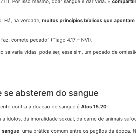
7.11). Por isso mesmo, doar sangue é dar vida. É
compartil
o. Há, na verdade,
muitos princípios bíblicos que apontam
faz, comete pecado” (Tiago 4.17 – NVI).
 salvaria vidas, pode ser, esse sim, um pecado de omissã
de se absterem do sangue
mento contra a doação de sangue é
Atos 15.20
:
a ídolos, da imoralidade sexual, da carne de animais sufo
m sangue
, uma prática comum entre os pagãos da época. 