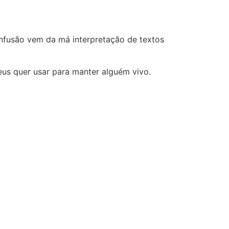
onfusão vem da má interpretação de textos
eus quer usar para manter alguém vivo.
ke
Endividados? A
Bíblia tem o
caminho