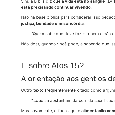
Sim, a Bíblia diz que
a vida está no sangue
(Lv 1
está precisando continuar vivendo
.
Não há base bíblica para considerar isso pecad
justiça, bondade e misericórdia
.
“Quem sabe que deve fazer o bem e não o 
Não doar, quando você pode, e sabendo que isso
E sobre Atos 15?
A orientação aos gentios 
Outro texto frequentemente citado como argu
“…que se abstenham da comida sacrificada 
Mas novamente, o foco aqui é
alimentação co