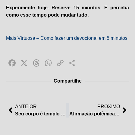
Experimente hoje. Reserve 15 minutos. E perceba
como esse tempo pode mudar tudo.
Mais Virtuosa – Como fazer um devocional em 5 minutos
Facebook
X
Threads
WhatsApp
Copy
Share
Link
Compartilhe
ANTEIOR
PRÓXIMO
Seu corpo é templo do Senhor? O que isso significa na prática
Afirmação polêmica sobre DNA de Deus causa repreensão e alerta entre cristãos